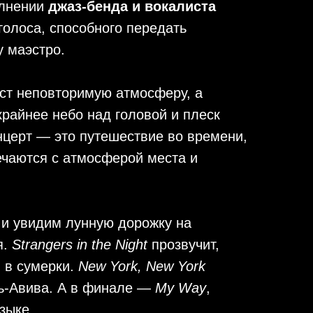
олнении
джаз-бенда и вокалиста
олоса, способного передать
 маэстро.
аст неповторимую атмосферу, а
крайнее небо над головой и плеск
нцерт — это путешествие во времени,
ечаются с атмосферой места и
и увидим лунную дорожку на
я.
Strangers in the Night
прозвучит,
я в сумерки.
New York, New York
ль-Авива. А в финале —
My Way
,
зыке.