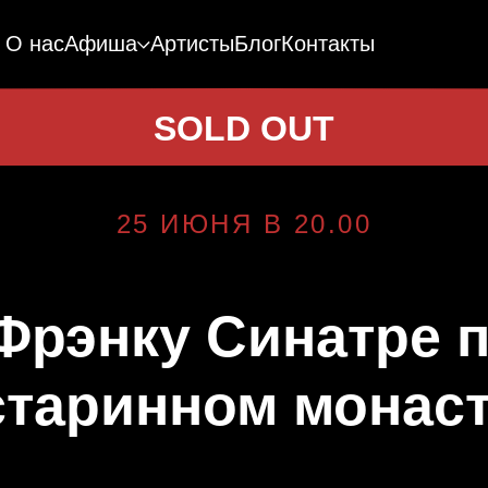
О нас
Афиша
Артисты
Блог
Контакты
SOLD OUT
25 ИЮНЯ В 20.00
Фрэнку Синатре п
старинном монас