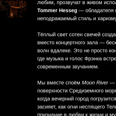
любим, прозвучат в живом исп
Tommer Hesseg
— обладателя г
неподражаемый стиль и харизму
Тёплый свет сотен свечей созд
вместо концертного зала — бес
волн вдалеке. Это не просто ко
где музыка и голос Фрэнка встр
современным звучанием.
Мы вместе споём
Moon River
— 
поверхности Средиземного мор
когда вечерний город погрузитс
засияет, как огни неспящего Те
признание в любви к жизни и му