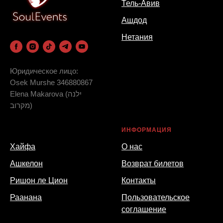
Тель-Авив
Ашдод
Нетания
Юридическое лицо:
Osek Murshe 346880867
Elena Makarova (ילנה
מקרוב)
_
ИНФОРМАЦИЯ
Хайфа
О нас
Ашкелон
Возврат билетов
Ришон ле Цион
Контакты
Раанана
Пользовательское
соглашение