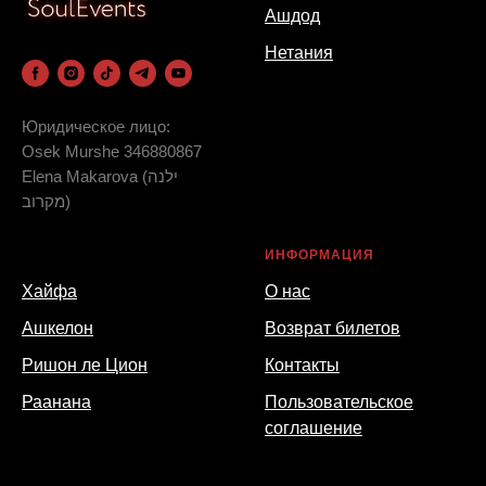
Ашдод
Нетания
Юридическое лицо:
Osek Murshe 346880867
Elena Makarova (ילנה
מקרוב)
_
ИНФОРМАЦИЯ
Хайфа
О нас
Ашкелон
Возврат билетов
Ришон ле Цион
Контакты
Раанана
Пользовательское
соглашение