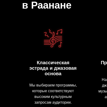
в Раанане
Классическая
Пр
эстрада и джазовая
основа
На
Мы выбираем программы,
дж
которые соответствуют
музы
высоким культурным
а
запросам аудитории.