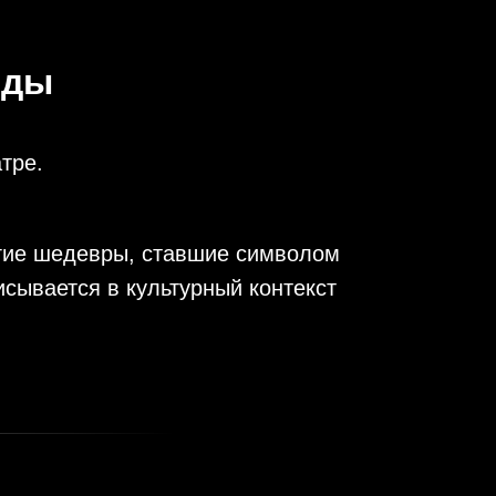
нды
тре.
ругие шедевры, ставшие символом
исывается в культурный контекст