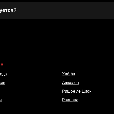
уется?
ША
_
рода
Хайфа
вив
Ашкелон
Ришон ле Цион
я
Раанана