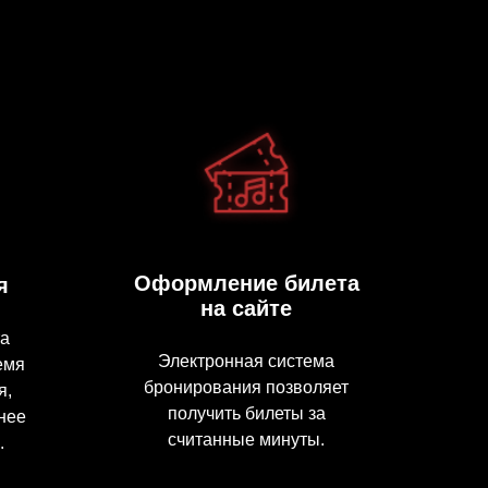
Оформление билета
я
на сайте
та
Электронная система
емя
бронирования позволяет
я,
получить билеты за
нее
считанные минуты.
.