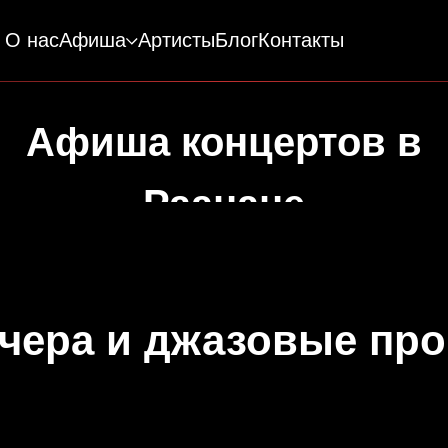
О нас
Афиша
Артисты
Блог
Контакты
Афиша концертов в
Раанане
чера и джазовые пр