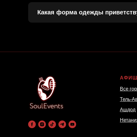
Какая форма одежды приветств
АФИ
Все го
Тель-А
Ашдод
Нетани