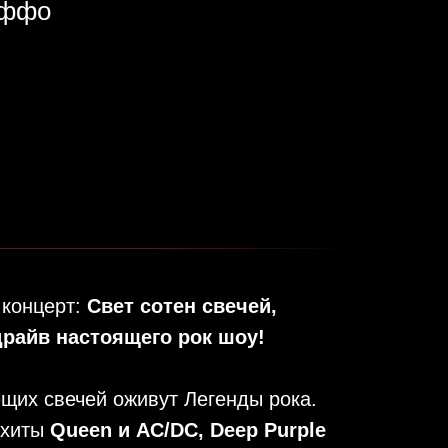
Яффо
 концерт:
Свет сотен свечей,
драйв настоящего рок шоу!
ющих свечей оживут Легенды рока.
 хиты
Queen и AC/DC, Deep Purple