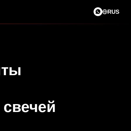
RUS
иты
 свечей