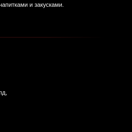
напитками и закусками.
лд,