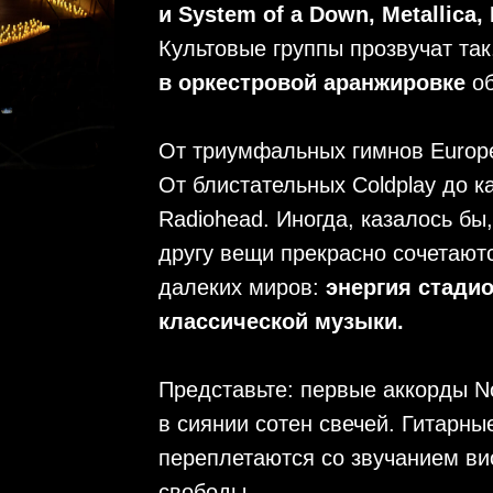
и System of a Down, Metallica
Культовые группы прозвучат так
в оркестровой аранжировке
о
От триумфальных гимнов Europe
От блистательных Coldplay до к
Radiohead. Иногда, казалось б
другу вещи прекрасно сочетаютс
далеких миров:
энергия стадио
классической музыки.
Представьте: первые аккорды No
в сиянии сотен свечей. Гитарны
переплетаются со звучанием в
свободы.