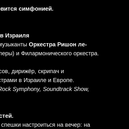
овится симфонией.
в Израиля
 музыканты
Оркестра Ришон ле-
перы) и Филармонического оркестра.
ов, дирижёр, скрипач и
страми в Израиле и Европе.
 Rock Symphony, Soundtrack Show,
стей.
спешки настроиться на вечер: на