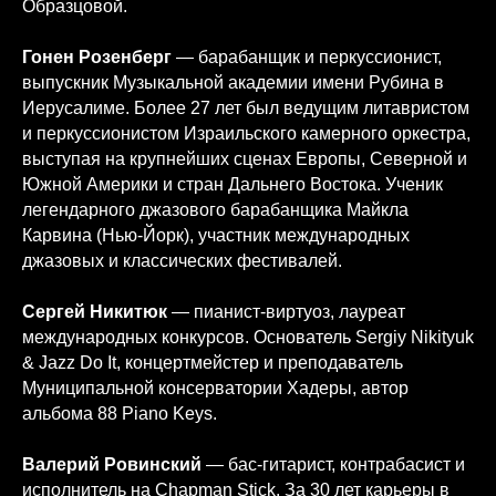
Образцовой.
Гонен Розенберг
— барабанщик и перкуссионист,
выпускник Музыкальной академии имени Рубина в
Иерусалиме. Более 27 лет был ведущим литавристом
и перкуссионистом Израильского камерного оркестра,
выступая на крупнейших сценах Европы, Северной и
Южной Америки и стран Дальнего Востока. Ученик
легендарного джазового барабанщика Майкла
Карвина (Нью-Йорк), участник международных
джазовых и классических фестивалей.
Сергей Никитюк
— пианист-виртуоз, лауреат
международных конкурсов. Основатель Sergiy Nikityuk
& Jazz Do It, концертмейстер и преподаватель
Муниципальной консерватории Хадеры, автор
альбома 88 Piano Keys.
Валерий Ровинский
— бас-гитарист, контрабасист и
исполнитель на Chapman Stick. За 30 лет карьеры в