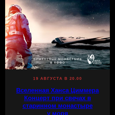
19 АВГУСТА В 20.00
Вселенная Ханса Циммера
Концерт при свечах в
старинном монастыре
у моря