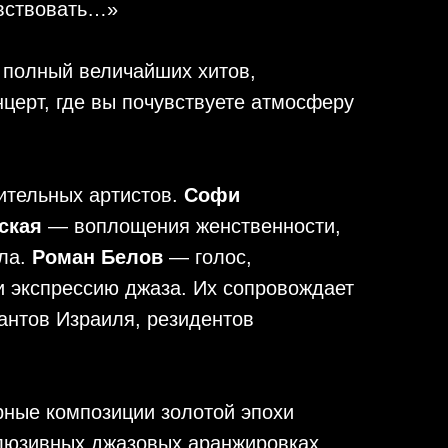
увствовать…»
 полный величайших хитов,
церт, где вы почувствуете атмосферу
ительных артистов.
Софи
ская
— воплощения женственности,
ала.
Роман Белов
— голос,
и экспрессию джаза. Их сопровождает
антов Израиля, резидентов
рные композиции золотой эпохи
клюзивных джазовых аранжировках.