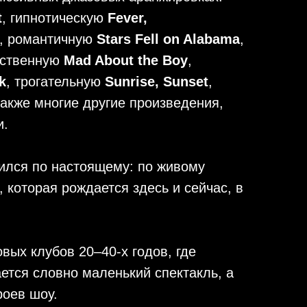
t
, гипнотическую
Fever,
, романтичную
Stars Fell on Alabama
,
вственную
Mad About the Boy
,
k
, трогательную
Sunrise, Sunset
,
 также многие другие произведения,
и.
чился по настоящему: по живому
, которая рождается здесь и сейчас, в
вых клубов 20–40-х годов, где
ется словно маленький спектакль, а
роев шоу.