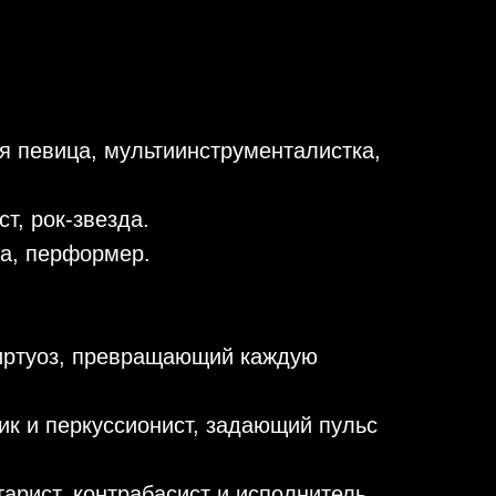
 певица, мультиинструменталистка,
ст, рок-звезда.
а, перформер.
иртуоз, превращающий каждую
к и перкуссионист, задающий пульс
тарист, контрабасист и исполнитель