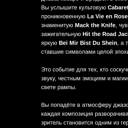
Вы услышите культовую
Cabare
проникновенную
La Vie en Rose
знаменитую
Mack the Knife
, чу
зажигательную
Hit the Road Jac
яркую
Bei Mir Bist Du Shein
, а
ставшие символами целой эпох
Это событие для тех, кто соску
звуку, честным эмоциям и магии
свете рампы.
Вы попадёте в атмосферу джазо
каждая композиция разворачива
зритель становится одним из ге