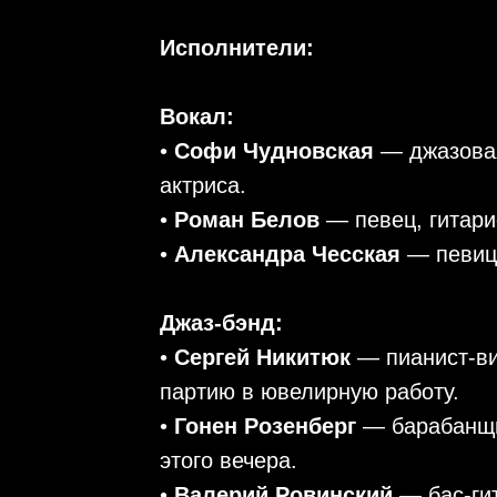
Исполнители:
Вокал:
•⁠
⁠Софи Чудновская
— джазовая
актриса.
•⁠
⁠Роман Белов
— певец, гитари
•⁠
⁠Александра Чесская
— певиц
Джаз-бэнд:
•⁠ ⁠
Сергей Никитюк
— пианист-в
партию в ювелирную работу.
•⁠ ⁠
Гонен Розенберг
— барабанщи
этого вечера.
•⁠ ⁠
Валерий Ровинский
— бас-ги