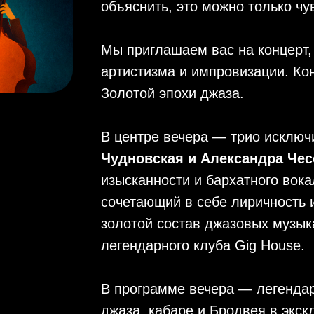
объяснить, это можно только ч
Мы приглашаем вас на концерт,
артистизма и импровизации. Кон
Золотой эпохи джаза.
В центре вечера — трио исключ
Чудновская и Александра Чес
изысканности и бархатного вок
сочетающий в себе лиричность 
золотой состав джазовых музык
легендарного клуба Gig House.
В программе вечера — легенда
джаза, кабаре и Бродвея в экс