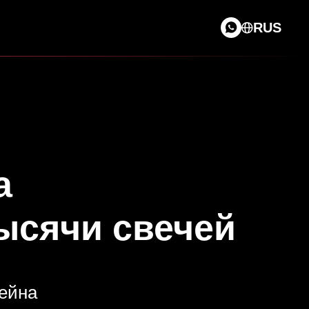
RUS
а
ысячи свечей
ейна