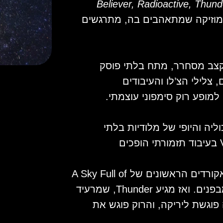
Believer, Radioactive, Thun
וזיקה שמתאהבים בה, מתרגשים
צב מסחרר, מתח בלתי פוסק
צלילי הצ’לו והעיבודים
יה והיופי של מלודיות בלתי
נשכחות. Paradise, Clocks - וViva La Vida בעיבוד תזמורתי הופכים
דמיינו אולם מלא במאות נרות מנצנצים. האקורדים הראשונים של A Sky Full of
Stars — ופתאום נדמה שכל האולם זוהר מבפנים. ואז מגיע Thunder, שמרעיד
 פוגשת ליריקה, והרוק פוגש את