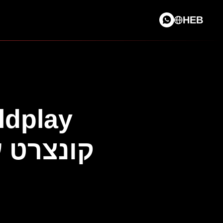
HEB
ldplay
קונצרט ע