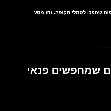
 איקוניים כמו My Way, Fly Me to the Moon ויצירות נוספות שהפכו לסמלי תקופה. זהו מסע
רו למאזינים שמחפשים פנאי