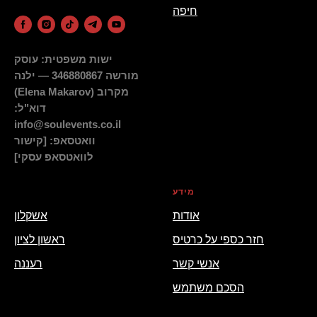
חיפה
ישות משפטית: עוסק
מורשה 346880867 — ילנה
מקרוב (Elena Makarov)
דוא"ל:
info@soulevents.co.il
וואטסאפ: [קישור
לוואטסאפ עסקי]
מידע
_
אודות
אשקלון
חזר כספי על כרטיס
ראשון לציון
אנשי קשר
רעננה
הסכם משתמש