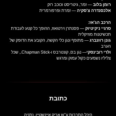
רומן בלוב
— זמר, גיטריסט וכוכב רוק
אלכסנדרה צ'סקיה
— זמרת ופרפורמרית
הרכב הג'אז:
סרגיי ניקיטיוק
— פסנתרן וירטואוז, ההופך כל קטע לעבודת
תכשיטנות מוזיקלית
גונן רוזנברג
— מתופף ונגן כלי הקשה, הקובע את הדופק של
הערב
ולרי רובינסקי
— נגן בס, קונטרבס ו-Chapman Stick., שכל
צליליו נשמעים כקול עמוק ומרגש
כתובת
היכל התרבות ע"ש אריק איינשטיין, נתניה