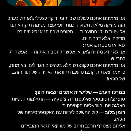
אנו מזמינים אתכם לעולם שבו הזמן רוקד לצלילי ג'אז חי. בערב
הזה מוזיקה מלאת תשוקה, כנות ויופי עוצר נשימה תיקח אותנו
אל שנות ה-20 הסוערות — תקופה שבה הג'אז לא היה רק
מוזיקה, אלא דרך חיים.
לואי ארמסטרונג אמר:
אני לא יודע מה זה ג'אז. אי אפשר להסביר את זה — אפשר רק
להרגיש…
אנו מזמינים אתכם לקונצרט מלא בלהיטים הגדולים, באומנות,
כריזמה ואלתור. קונצרט שבו תחוו את האווירה של תור הזהב
של הג'אז!
במרכז הערב — שלישיית אמנים יוצאת דופן:
סופי צ'ודנובסקי ואלכסנדרה צ'סקיה
— התגלמות הנשיות,
האלגנטיות והווקאליות הקטיפתית.
רומן בלוב
— קול המשלב ליריות עם האקספרסיביות של
הג'אז.
אליהם מצטרף הרכב הזהב של מוזיקאי הג'אז המובילים