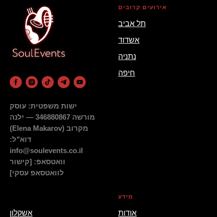
אירועים קרובים
תל אביב
אשדוד
נתניה
חיפה
ישות משפטית: עוסק
מורשה 346880867 — ילנה
מקרוב (Elena Makarov)
דוא"ל:
info@soulevents.co.il
וואטסאפ: [קישור
לוואטסאפ עסקי]
מידע
_
אודות
אשקלון