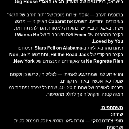
בישראל,
רזידנטים של מועדון הג'אז האגדי Gig House.
בתוכנית הערב — אוסף יצירות מופת של “תור הזהב של הג'אז”
בעיבודים ייחודיים. תשמעו את
Cabaret
האייקוני — מרגש
וישיר, באנגלית וביידיש, כהוקרה למסורת הגדולה; תחוו את
הקצב המהפנט של
Fever
ואת השובבות של
I Wanna Be
.
Loved by You
תיהנו מהרב-קוליות ב-
Stars Fell on Alabama
, תיסחפו
בקצב הריקודי של
Hit the Road Jack
, ותתרגשו מ-
Non, Je
Ne Regrette Rien
ומהאקורדים המנצחים של
New York
.
זהו אירוע למי שמתגעגע לאמיתי — לצליל חי, לרגש כן ולקסם
שנולד כאן ועכשיו, באור הזרקורים.
תיכנסו לאווירה של שנות ה-20–40, שבה כל יצירה נפתחת כמו
הצגה קטנה, והקהל הופך לחלק מהסיפור.
משתתפים:
שירה:
סופי צ'ודנובסקי
— זמרת ג'אז, מולטי-אינסטרומנטליסטית
ושחקנית