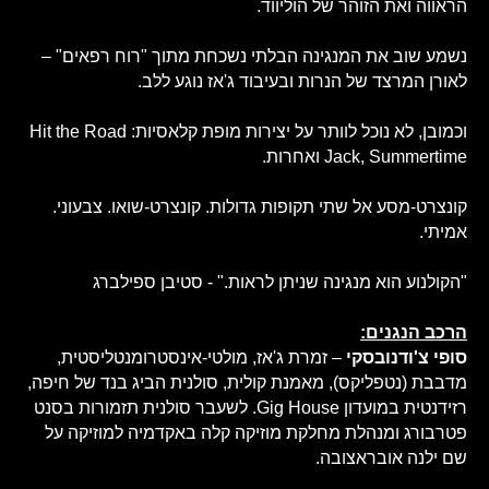
הראווה ואת הזוהר של הוליווד.
נשמע שוב את המנגינה הבלתי נשכחת מתוך "רוח רפאים" –
לאורן המרצד של הנרות ובעיבוד ג'אז נוגע ללב.
וכמובן, לא נוכל לוותר על יצירות מופת קלאסיות: Hit the Road
Jack, Summertime ואחרות.
קונצרט-מסע אל שתי תקופות גדולות. קונצרט-שואו. צבעוני.
אמיתי.
"הקולנוע הוא מנגינה שניתן לראות." - סטיבן ספילברג
הרכב הנגנים:
סופי צ'ודנובסקי
– זמרת ג'אז, מולטי-אינסטרומנטליסטית,
מדבבת (נטפליקס), מאמנת קולית, סולנית הביג בנד של חיפה,
רזידנטית במועדון Gig House. לשעבר סולנית תזמורות בסנט
פטרבורג ומנהלת מחלקת מוזיקה קלה באקדמיה למוזיקה על
שם ילנה אובראצובה.