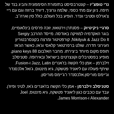
נרי טופצ'יו
– קונטרבסיסט בתזמורת הסימפונית והביג בנד של
חיפה. ניגן עם מתי כספי, שלמה גרוניך, דיוויד ברוזה וגם עם ריי
צ'ארלס וסטיבי וונדר. הופיע בכל העולם, כולל סין וארה"ב.
סרגיי ניקיטיוק
– פסנתרן וירטואוז, זוכה פרסים בינלאומיים,
בוגר האקדמיה למוזיקה באודסה. מייסד ההרכב Sergiy
Nikityuk & Jazz Do It, קורפטיטור ומרצה בקונסרבטוריון
העירוני חדרה. שולט ברפרטואר קלאסי וג'אז, כאשר הג'אז
תופס מקום מיוחד ביצירתו. מחבר האלבום 88 piano keys,
מופיע בפסטיבלים וקונצרטים בישראל ובאירופה. סטניסלב
זילברמן – אמן כלי הקשה בז'אנרים Jazz, Latin ו-Fusion.
שיתף פעולה עם ליאוניד פטשקה, גיא מינטוס, ג'ואל אלכסנדר
וג'יימס מוריסון.אלכסנדר ו־ג'יימס מוריסון.
סטניסלב זילברמן -
אמן כלי הקשה בז'אנרים ג'אז, לטיני ופיוז'ן.
עבד עם כוכבים כגון ליאוניד פטשקה, גיא מינטוס, Joel
Alexander ו-James Morrison.