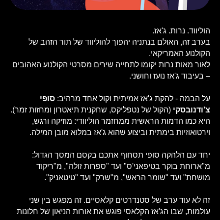
הוליווד. נרות. ג'אז.
בערב זה, האולם בנתניה יהפוך להוליווד של תור הזהב של
הקולנוע האמריקאי.
לאור מאות נרות יקומו לתחייה שירים מסרטי הקולנוע האהובים
– בעיבוד ג'אז נועז וחושני.
על הבמה - להקת ג'אז אמיתית וקול אחד מרהיב:
סופי
צ'ודנובסקי
(הקול של נטפליקס, שחקנית תיאטרון ומחזות זמר).
היא כמו הדמות הראשית ממחזמר הוליוודי: מוזיקה ורגש,
וירטואוזיות בימתית וביצוע שהוא ג'אז במלוא מובן המילה.
יחד עם הלהקה סופי תסחוף אתכם בקסם המסך הגדול:
מ"ארוחת בוקר בטיפאני'ס" ועד "ספרות זולה", מ"ריקוד
מושחת" ועד "שומר הראש", מ"שרק" ועד "טיטאניק".
זה לא עוד ערב של סטנדרטים קלאסיים. זה מפגש בין שני
עולמות, שבו הג'אז הקלאסי פוגש את אורות הניאון של חלונות