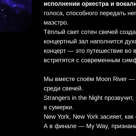
исполнении оркестра и вокал
голоса, способного передать н
маэстро.
Тёплый свет сотен свечей созд
концертный зал наполнится духо
концерт — это путешествие во в
встретятся с современным сим
Мы вместе споём Moon River — 
среди свечей.
Strangers in the Night прозвучит
в сумерки.
New York, New York засияет, как
А в финале — My Way, признани