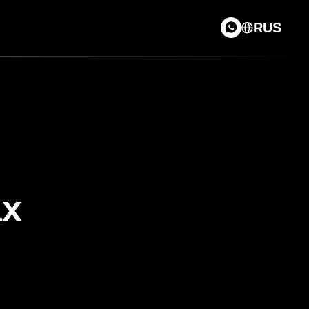
RUS
ах