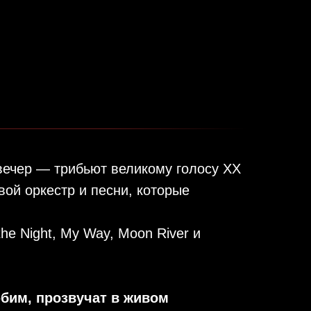
вечер — трибьют великому голосу ХХ
вой оркестр и песни, которые
 the Night, My Way, Moon River и
бим, прозвучат в живом