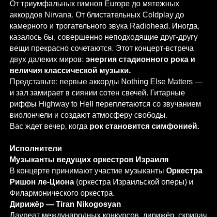
От триумфальных гимнов Europe до мятежных
аккордов Nirvana. От блистательных Coldplay до
камерного и трогательного звука Radiohead. Иногда,
казалось бы, совершенно неподходящие друг-другу
вещи прекрасно сочетаются. Этот концерт-встреча
двух далеких миров:
энергия стадионного рока и
величия классической музыки.
Представьте: первые аккорды Nothing Else Matters —
и зал замирает в сиянии сотен свечей. Гитарные
риффы Highway to Hell переплетаются со звучанием
виолончели и создают атмосферу свободы.
Вас ждет вечер, когда
рок становится симфонией.
Исполнители
Музыканты ведущих оркестров Израиля
В концерте принимают участие музыканты
Оркестра
Ришон ле-Циона
(оркестра Израильской оперы) и
Филармонического оркестра.
Дирижёр — Tiran Nikogosyan
Лауреат международных конкурсов, дирижёр, скрипач