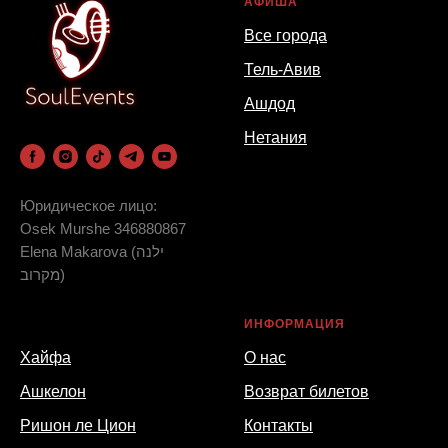
АФИША
Все города
Тель-Авив
Ашдод
Нетания
Юридическое лицо:
Osek Murshe 346880867
Elena Makarova (ילנה
מקרוב)
_
ИНФОРМАЦИЯ
Хайфа
О нас
Ашкелон
Возврат билетов
Ришон ле Цион
Контакты